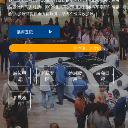
位设计到商务对接，[2026北京车展暨北京国际汽车零部件展览
会]为参展商提供全方位服务，助力企业高效参展。
展商登记
展位预订进度83%
展位申
下载专
参展费
展会日
请
区
用
程
参展程
序