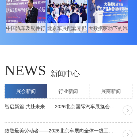
中国汽车及配件行业国际交流论坛
北京车展配套零部件企业售后配对会
大数据驱动下的汽车
NEWS
新闻中心
展会新闻
行业新闻
展商新闻
智启新篇 共赴未来——2026北京国际汽车展览会圆满闭幕
致敬最美劳动者——2026北京车展向全体一线工作人员送上节日祝福
国