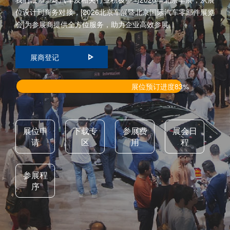
位设计到商务对接，[2026北京车展暨北京国际汽车零部件展览
会]为参展商提供全方位服务，助力企业高效参展。
展商登记
展位预订进度83%
展位申
下载专
参展费
展会日
请
区
用
程
参展程
序