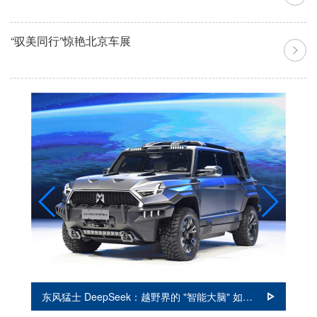
“驭美同行”惊艳北京车展
A
东风猛士 DeepSeek：越野界的 "智能大脑" 如何重新定义新能源豪华体验