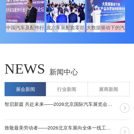
中国汽车及配件行业国际交流论坛
北京车展配套零部件企业售后配对会
大数据驱动下的汽车
NEWS
新闻中心
展会新闻
行业新闻
展商新闻
智启新篇 共赴未来——2026北京国际汽车展览会圆满闭幕
致敬最美劳动者——2026北京车展向全体一线工作人员送上节日祝福
国